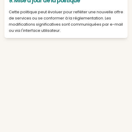
Si vous estimez que vos droits ne sont pas respect
pouvez introduire une réclamation auprès de la CN
8. Cookies et traceurs
Tapotons utilise des cookies nécessaires et des c
de mesure d’audience optionnels.
Tapotons utilise hCaptcha pour protéger ses formu
Vous pouvez modifier vos préférences à tout mo
cliquant sur le bouton ci-dessous.
Cookies nécessaires (toujours actifs) : connexi
sécurité
Cookies de mesure d’audience (optionnels) : 
statistique anonyme