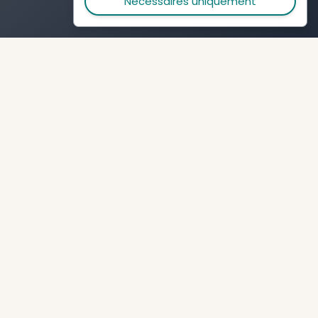
Gestion des cookie
Nous utilisons des cookies pour faire
fonctionner Tapotons et améliorer v
expérience. Les cookies nécessaires
indispensables. Les cookies de mes
d’audience sont optionnels et inclue
session replays (relecture de naviga