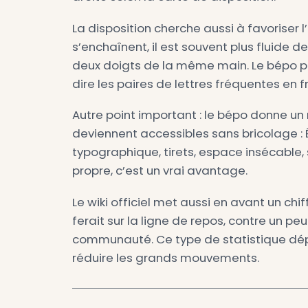
association créée en
2014
pour
Le moment important arrive 
d’un AZERTY amélioré. Cette no
légitimité : ce n’est plus seu
française reconnue.
Le principe : moins b
Le principe central du bépo es
à atteindre
. Sur un clavier, l
reviennent naturellement. En bép
droite selon la carte de dispos