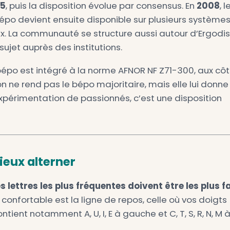
n vrai temps d’apprentissage.
autaire devenue norme franç
au début des années 2000. D’après la page
ières discussions apparaissent sur la liste d
créer une disposition optimisée pour le franç
érité de contraintes anciennes.
raît en
2005
, puis la disposition évolue pa
osition. Le bépo devient ensuite disponible 
GNU/Linux. La communauté se structure au