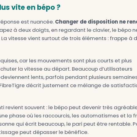
 favoriser l’alternance des mains. Quand d
lus fluide de les taper avec deux mains diff
 Le bépo prend aussi en compte les digra
uentes en français.
o donne un rôle fort à
AltGr
. Beaucoup de c
colage : É, È, À, Ç, Œ, Æ, guillemets frança
 insécable, symboles utiles en programmatio
.
vant un chiffre parlant : en bépo, environ
deu
ontre un peu plus de
20 %
en AZERTY selon le
que dépend du corpus utilisé, mais il illust