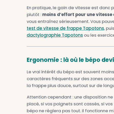
réduire les grands mouvement
Est-ce qu’on tape vra
C’est la question la plus fréq
automatiquement plus rapi
compensera pas l’absence de m
doigts, précision, régularité.
Le bépo peut aider une fois c
cohérents. Mais la transition f
racontent une période frustran