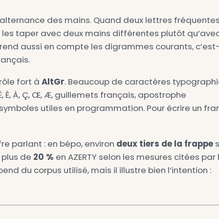
 porter le sujet auprès des institutions.
en
2019
: le bépo est intégré à la norme AFN
rmalisation ne rend pas le bépo majoritair
lement une expérimentation de passionnés, c
ouger, mieux alterner
t simple :
les lettres les plus fréquentes do
a zone la plus confortable est la ligne de rep
o, elle contient notamment A, U, I, E à gauch
ition.