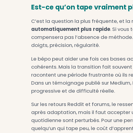
La disposition cherche aussi à
s’enchaînent, il est souvent p
deux doigts de la même main.
dire les paires de lettres fréq
Autre point important : le bép
deviennent accessibles sans bri
typographique, tirets, espace
propre, c’est un vrai avantage
Le wiki officiel met aussi en a
ferait sur la ligne de repos, c
communauté. Ce type de statisti