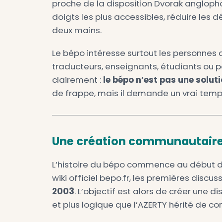
Le
clavier bépo
est une dispos
confortablement que sur un AZER
pouvez utiliser le bépo sur un 
orthogonal. Ce qui change, c’
symboles.
Son nom vient des premières let
proche de la disposition Dvora
doigts les plus accessibles, ré
deux mains.
Le bépo intéresse surtout les
traducteurs, enseignants, étud
clairement :
le bépo n’est pa