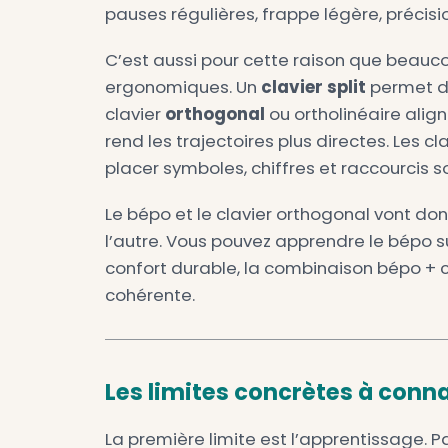
Dans un témoignage publié su
progressive et de difficulté rée
Sur les retours Reddit et forum
après adaptation, mais il fau
quotidienne sont perturbés. Po
quelqu’un qui tape peu, le co
En pratique, le gain de vitesse
plutôt :
moins d’effort pour u
vous entraînez sérieusement.
test de vitesse de frappe Ta
dactylographie Tapotons
ou 