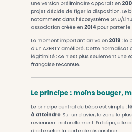
de frappe, mais il demande u
Une création commun
L’histoire du bépo commence 
wiki officiel bepo.fr, les prem
2003
. L’objectif est alors de 
et plus logique que l’AZERTY h
Une version préliminaire appa
projet décide de figer la disp
notamment dans l’écosystème 