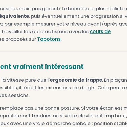
s.
iment plus vite en bépo ?
uente, et la réponse est nuancée.
Changer d
de
. Si vous tapez à deux doigts, en regardant
éthode. La vitesse vient surtout de trois 
es bases acquises, car les mouvements sont
ait souvent chuter la vitesse au départ. Be
te où ils redeviennent lents, parfois pend