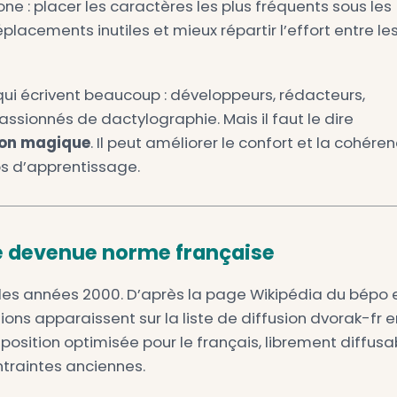
ition de touches pensée pour écrire en fra
TY classique. Il ne s’agit pas d’un clavier 
clavier standard, un clavier mécanique, un c
est l’emplacement des lettres, des accents
tres de la rangée supérieure gauche : B, É,
k anglophone : placer les caractères les pl
duire les déplacements inutiles et mieux répa
 personnes qui écrivent beaucoup : développ
iants ou passionnés de dactylographie. Mais
s une solution magique
. Il peut améliorer l