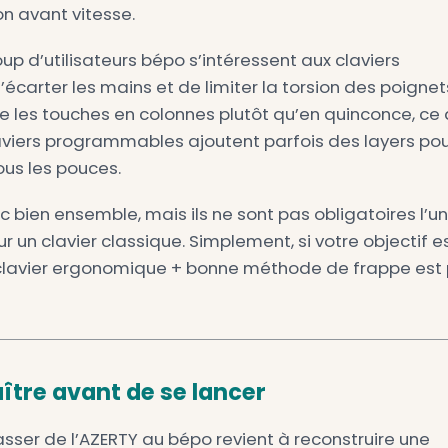
r Medium, FibreTigre décrit justement ce 
lle.
s, le ressenti revient souvent : le bépo peu
t accepter une phase où les raccourcis, le
ur une personne qui écrit beaucoup, le pari
ût d’apprentissage peut dépasser le bénéfi
 est donc possible, mais pas garanti. Le bén
ne vitesse équivalente
, puis éventuelleme
 Vous pouvez par exemple mesurer votre ni
potons
, puis travailler les automatismes av
les exercices proposés sur
Tapotons
.