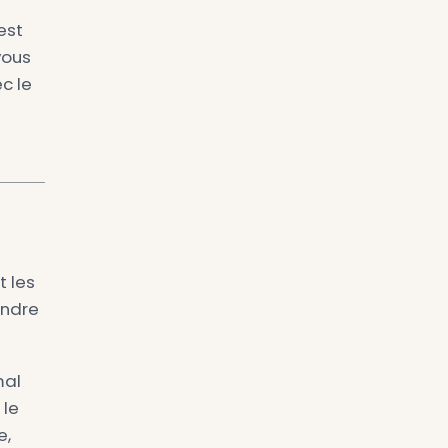
e disposition ne rend pas
 le clavier, le bépo ne
éléments : frappe à dix
 plus courts et plus
aucoup d’utilisateurs
ant plusieurs semaines.