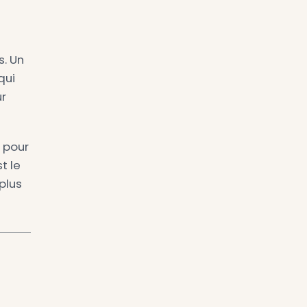
mélange de satisfaction
t devenir très agréable
s automatismes et la frappe
 peut être rentable. Pour
ce.
éfice le plus réaliste est
nt une progression si vous
veau avant/après avec le
ec les
cours de